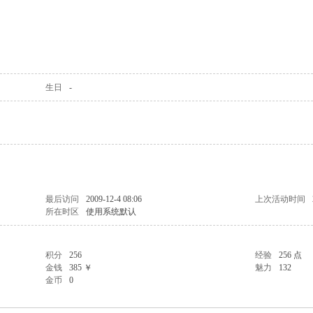
生日
-
最后访问
2009-12-4 08:06
上次活动时间
所在时区
使用系统默认
积分
256
经验
256 点
金钱
385 ￥
魅力
132
金币
0