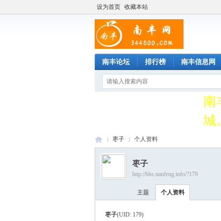
设为首页
收藏本站
南
南丰论坛
排行榜
南丰信息网
事
南
城。
南
枣子
个人资料
事
枣子
http://bbs.nanfeng.info/?179
南
南
›
›
主题
个人资料
城。
枣子
(UID: 179)