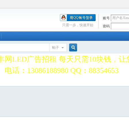
账号
只需一步，快速开始
密码
丰114行业便民信息服务站，真正免费
业单位均免费收录，欢迎申请加入。
帖子
搜
丰网LED广告招租 每天只需10块钱，
电话：13086188980 QQ：88354653
丰114行业便民信息服务站，真正免费
索
业单位均免费收录，欢迎申请加入。
丰网LED广告招租 每天只需10块钱，
电话：13086188980 QQ：88354653