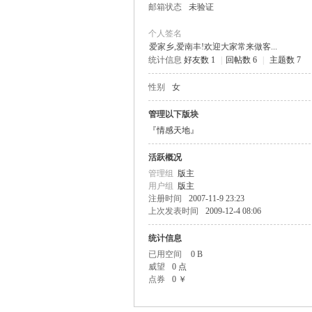
邮箱状态
未验证
个人签名
爱家乡,爱南丰!欢迎大家常来做客...
统计信息
好友数 1
|
回帖数 6
|
主题数 7
丰
性别
女
管理以下版块
『情感天地』
活跃概况
管理组
版主
用户组
版主
注册时间
2007-11-9 23:23
上次发表时间
2009-12-4 08:06
网
统计信息
已用空间
0 B
威望
0 点
点券
0 ￥